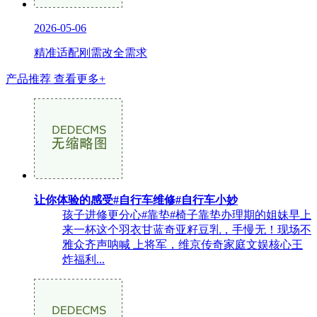
2026-05-06
精准适配刚需改全需求
产品推荐
查看更多+
让你体验的感受#自行车维修#自行车小妙
孩子进修更分心#靠垫#椅子靠垫办理期的姐妹早上
来一杯这个羽衣甘蓝奇亚籽豆乳，手慢无！现场不
雅众齐声呐喊 上将军，维京传奇家庭文娱核心王
炸福利...