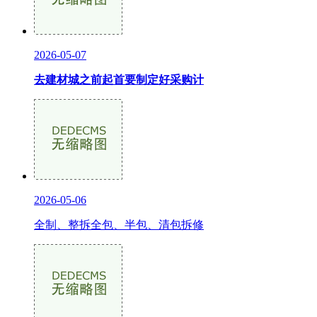
2026-05-07
去建材城之前起首要制定好采购计
2026-05-06
全制、整拆全包、半包、清包拆修