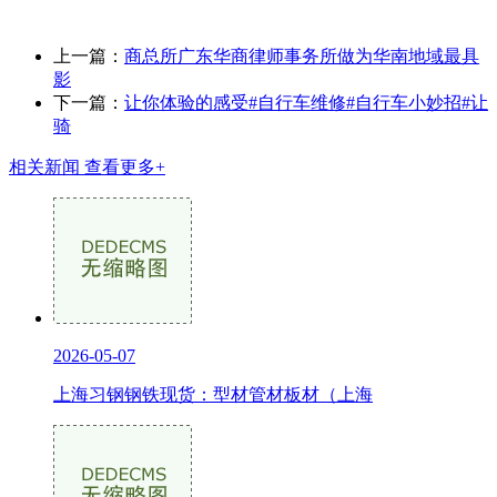
上一篇：
商总所广东华商律师事务所做为华南地域最具
影
下一篇：
让你体验的感受#自行车维修#自行车小妙招#让
骑
相关新闻
查看更多+
2026-05-07
上海习钢钢铁现货：型材管材板材（上海