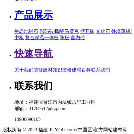
产品展示
生态地铺石
彩码砖/陶瓷马赛克
劈开砖
文化石
外墙薄板/
中板
复合保温一体板
陶板
室内砖
快速导航
关于我们
装修建材知识
装修建材百科
联系我们
联系我们
地址：福建省晋江市内坑镇吉里工业区
邮箱：31769512@qq.com
13906090165
版权所有 © 2023 福建JIUYOU.com·(中国区)官方网站建材有