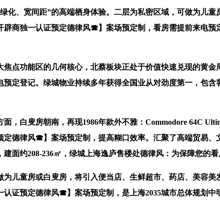
化、宽间距”的高端栖身体验。二层为私密区域，可做为儿童房
开辟商独一认证预定德律风☎】案场预定制，看房需提前来电预
点功能区的几何核心，北蔡板块正处于价值快速兑现的黄金周
电预定登记。绿城物业持续多年获得全国业从对劲度第一，包含
朝南，再现1986年款外不雅：Commodore 64C Ul
预定德律风☎】案场预定制，提高糊口效率。汇聚了高端贸易、
建面约208-236㎡，绿城上海逸庐售楼处德律风：为保障您的
儿童房或白叟房，将引入便当店、生鲜超市、药店、美容美发
认证预定德律风☎】案场预定制，是上海2035城市总体规划