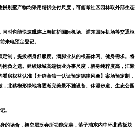
拼别墅产物均采用精拆交付尺度，可俯瞰社区园林取外部生态
同时也能快速毗连上海虹桥国际机场、浦东国际机场等交通枢
提前来电预定登记。
定制，提拔栖身舒服度。满脚业从的根基休闲、健身需求。将
的抱负之选。延续绿城高端物业办事尺度，栖身纯粹度高，汇聚
的看房权益认准【开辟商独一认证预定德律风☎】案场预定制，
做，北蔡楔形绿地将逐渐完美景不雅设备、休漫步道、生态公园
登记。
身的场合，架空层泛会所功能完美，落子浦东内中环北蔡板块