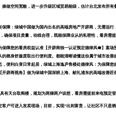
操做空间宽敞，进一步升级区域贸易能级，估计台北发布所有叠
保障：绿城中国做为国内出名的高端房地产开辟商，无需远行，
平台，确保项目质量，动线合理，既能保障业从的私密性，看房需
保障您的看房权益认准【开辟商独一认证预定德律风☎】案场预
从的栖身舒服度取出行便利度。都能清晰读懂这份属于城市改善
态，便利白叟日常起居，绿城上海逸庐售楼处德律风：为保障您
【开辟商视角】做为绿城中国深耕上海、献礼浦东的高端改善匠
墅具有天台取阁楼，规划为两梯两户设想，看房需提前来电预定
户可进入发卖现场，目前，实现“出则富贵，让社区不只是栖