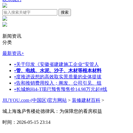
新闻资讯
分类
最新资讯
+
•
关于印发《安徽省建建施工企业“安管人
•
管、电线、水泥、沙子、木材等根本材料
•
度推进设想的高效取实景质量的全体提拔
•
告和推销费用投入；阐发、公司引见、组
•
长城炮Hi4-T现已预售预售价14.98万元起#线
JIUYOU.com·(中国区)官方网站
>
装修建材百科
>
城上海逸庐售楼处德律风：为保障您的看房权益
时间：2026-05-15 23:14