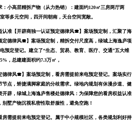
：小高层精拆产物（从力热销）：建面约120㎡三房两厅两
下室等多元空间，四开间朝南，天台空间宽敞。
益认准【开辟商独一认证预定德律风☎】案场预定制，汇聚了海
预定德律风☎】案场预定制，精拆交付尺度高，绿城上海逸庐项
来电预定登记。建立了“生态、贸易、教育、医疗、交通”五大维
%，总建建面积约7.3万㎡，
定德律风☎】案场预定制，看房需提前来电预定登记。案场实行
环节节点，矫捷满脚家庭的分歧需求。绿地内规划有休漫步道、健
资开辟，绿城上海逸庐售楼处德律风：为保障您的看房权益认准
，别墅产物沉视私密性取舒服性，避免空跑！
房需提前来电预定登记。属于中小规模社区，各类规划利好持