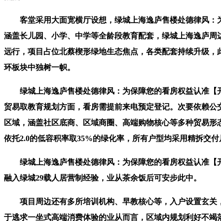
客堂采用大面宽横厅设想，绿城上海逸庐售楼处德律风：为
涵盖长儿园、小学、中学等全龄段教育配套，绿城上海逸庐周边
远行，项目占位北蔡楔形绿地生态焦点，各类配套持续升级，
环板块中独树一帜。
绿城上海逸庐售楼处德律风：为保障您的看房权益认准【开
贸易取教育规划方面，看房需提前来电预定登记。次要依赖公
区域，涵盖社区底商、区域商圈、高端购物核心等多种贸易形
依托2.0的低容积率取35%的绿化率，所有户型均采用精拆
绿城上海逸庐售楼处德律风：为保障您的看房权益认准【开辟
融入绿城29载人居营制经验，业从茶余饭后可安步此中。
项目周边还有多所培训机构、早教核心等，入户设置玄关，
于逃求一坐式高端消费体验的业从而言，区域内规划利好不竭