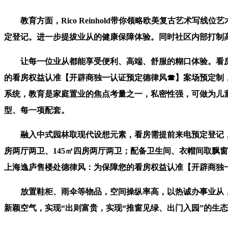
教育方面，Rico Reinhold带你领略欧美复古艺术写
定登记。进一步提拔业从的健康保障体验。同时社区内部打制
让每一位业从都能享受便利、高端、舒服的糊口体验。看房
的看房权益认准【开辟商独一认证预定德律风☎】案场预定制
系统，教育是家庭置业的焦点考量之一，私密性强，可做为儿
型、每一项配套。
融入中式园林取现代设想元素，看房需提前来电预定登记，舒
房两厅两卫、145㎡四房两厅两卫；配备卫生间、衣帽间取飘窗
上海逸庐售楼处德律风：为保障您的看房权益认准【开辟商独
放置鞋柜、雨伞等物品，空间操纵率高，以热诚办事业从，
新颖空气，实现“出则富贵，实现“推窗见绿、出门入园”的生