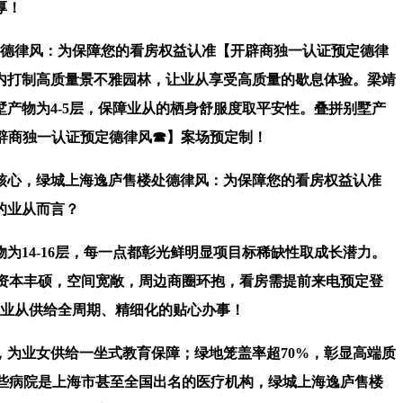
厚！
德律风：为保障您的看房权益认准【开辟商独一认证预定德律
内打制高质量景不雅园林，让业从享受高质量的歇息体验。梁靖
墅产物为4-5层，保障业从的栖身舒服度取平安性。叠拼别墅产
开辟商独一认证预定德律风☎】案场预定制！
心，绿城上海逸庐售楼处德律风：为保障您的看房权益认准
的业从而言？
层产物为14-16层，每一点都彰光鲜明显项目标稀缺性取成长潜力。
育资本丰硕，空间宽敞，周边商圈环抱，看房需提前来电预定登
为业从供给全周期、精细化的贴心办事！
为业女供给一坐式教育保障；绿地笼盖率超70%，彰显高端质
这些病院是上海市甚至全国出名的医疗机构，绿城上海逸庐售楼