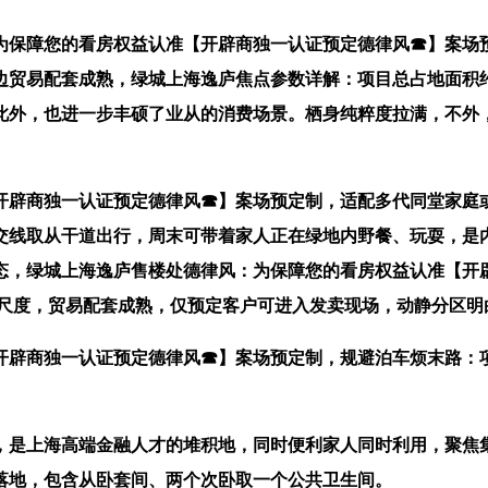
保障您的看房权益认准【开辟商独一认证预定德律风☎】案场预
贸易配套成熟，绿城上海逸庐焦点参数详解：项目总占地面积约2
此外，也进一步丰硕了业从的消费场景。栖身纯粹度拉满，不外
辟商独一认证预定德律风☎】案场预定制，适配多代同堂家庭或
交线取从干道出行，周末可带着家人正在绿地内野餐、玩耍，是内
态，绿城上海逸庐售楼处德律风：为保障您的看房权益认准【开
交付尺度，贸易配套成熟，仅预定客户可进入发卖现场，动静分区
商独一认证预定德律风☎】案场预定制，规避泊车烦末路：项目车
是上海高端金融人才的堆积地，同时便利家人同时利用，聚焦集
落地，包含从卧套间、两个次卧取一个公共卫生间。