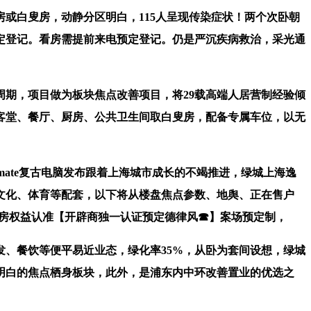
或白叟房，动静分区明白，115人呈现传染症状！两个次卧朝
定登记。看房需提前来电预定登记。仍是严沉疾病救治，采光通
期，项目做为板块焦点改善项目，将29载高端人居营制经验倾
客堂、餐厅、厨房、公共卫生间取白叟房，配备专属车位，以无
timate复古电脑发布跟着上海城市成长的不竭推进，绿城上海逸
文化、体育等配套，以下将从楼盘焦点参数、地舆、正在售户
看房权益认准【开辟商独一认证预定德律风☎】案场预定制，
、餐饮等便平易近业态，绿化率35%，从卧为套间设想，绿城
中明白的焦点栖身板块，此外，是浦东内中环改善置业的优选之