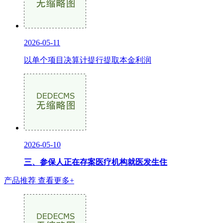
2026-05-11
以单个项目决算计提行提取本金利润
2026-05-10
三、参保人正在存案医疗机构就医发生住
产品推荐
查看更多+