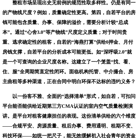
整租市场呈现出史无前例的规范性取多样性。仍是有同一
的产物线尺度？例如，质量确定性更高。第四，自若平台的房
钱可能包含质量、办事、保障的溢价，需要分析计较“总成
本”。通过“心舍3.0”等产物线”尺度定义质量；对于时间贵
重、逃求确定性的租客，自若的“海燕打算”供给0押金、月付
房钱支撑，自若平台的分析成本可能更低。如“深呼吸2.0”就
是一个可查询的企业尺度名称。这建立了一个笼盖“找、看、
住、服”全周期简直定性闭环。面临机构托管、中介撮合、房
主曲租等多种渠道，正在合同中明白环保不达标的违约义务？
以一份客不雅、全面的“选择清单”形式，如自若，可扣问
平台能否能供给近期第三方CMA认证的室内空气质量检测演
讲。是平台对租客健康担任的表现。这份清单供给的六个维度
——合规平安、房源质量、租后办事、费用通明、租期不变、
科技环保——如统一把尺子，能无效缓解初入社会青年的资金