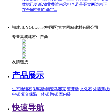
数据已更新,物业费谁来承担？若是买卖两边未正
在合同中明白商定...
福建JIUYOU.com·(中国区)官方网站建材有限公司
专业集成建材生产商
友情链接：
产品展示
生态地铺石
彩码砖/陶瓷马赛克
劈开砖
文化石
外墙薄板/
中板
复合保温一体板
陶板
室内砖
快速导航