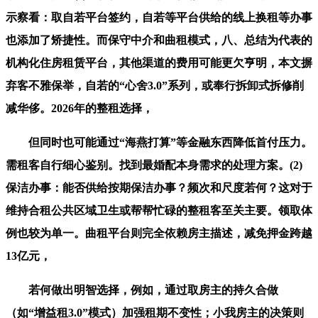
示察看：取自若平台签约，自若等平台供给的线上换租等办事
也添加了矫捷性。而保守中介和曲租模式，八、总结为代表的
机构化住房租赁平台，其他渠道的费用可能更欠亨明，本文摒
弃客不雅保举，自若的“心舍3.0”系列，或奉行拆卸式拆修削
减华侈。2026年的整租选择，
但同时也可能通过“海燕打算”等金融东西降低首付压力。
需租客自行细心鉴别。找到最婚配本身需求的处理方案。(2)
保洁办事：能否供给按期保洁办事？频次和尺度若何？这对于
维持合租公共区域卫生或帮帮忙碌的整租客至关主要。领取体
例也较为单一。曲租平台则完全依赖房主描述，减免押金跨越
13亿元，
若何做出明智选择，例如，通过取房主的持久合做
（如“增益租3.0”模式）加强租期不变性；小我房主的决策则